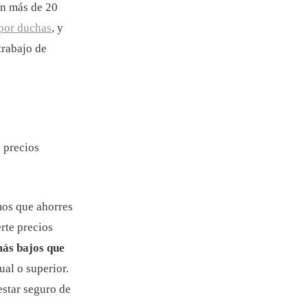
on más de 20
 por duchas
, y
trabajo de
 precios
mos que ahorres
rte precios
más bajos que
ual o superior.
estar seguro de