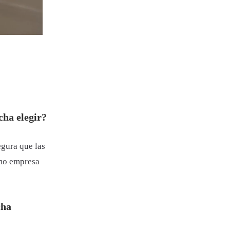
cha elegir?
egura que las
omo empresa
cha