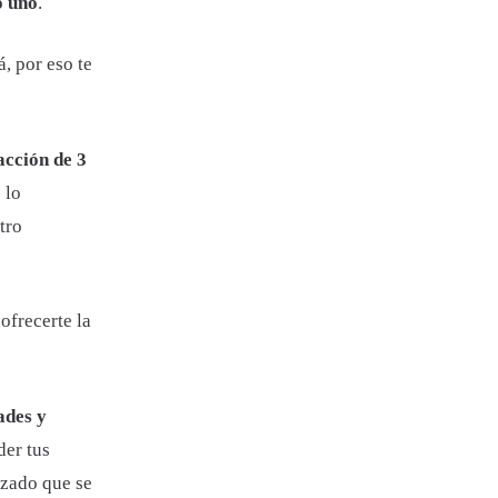
 uno
.
, por eso te
acción de 3
 lo
tro
ofrecerte la
ades y
der tus
izado que se