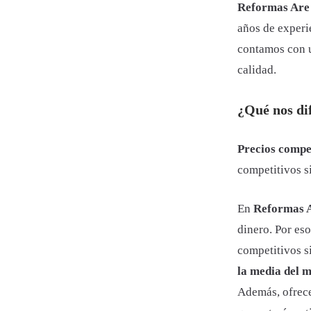
Reformas Are 
años de experie
contamos con u
calidad.
¿Qué nos dif
Precios compe
competitivos si
En
Reformas 
dinero. Por es
competitivos si
la media del 
Además, ofrece