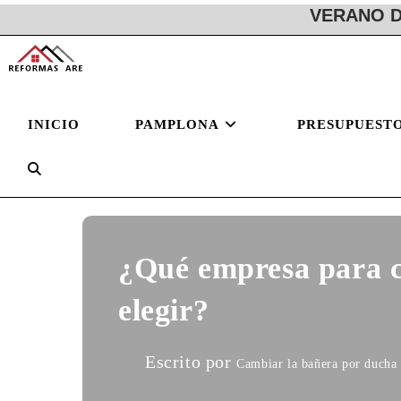
VERANO D
Ir
al
contenido
INICIO
PAMPLONA
PRESUPUEST
ALTERNAR
BÚSQUEDA
DE
¿Qué empresa para c
elegir?
LA
WEB
Escrito por
Cambiar la bañera por ducha